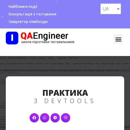
Найближчі події
UA
Консультація з тестування
Симулятор співбесіди
ПРАКТИКА
З DEVTOOLS