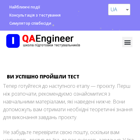
Найближчі події
UA
Консультація з тестування
Симулятор співбесіди
ВИ УСПІШНО ПРОЙШЛИ ТЕСТ
Тепер готуйтеся до наступного етапу — проєкту. Перш
ніж розпочати, рекомендуємо ознайомитися з
навчальними матеріалами, які наведені нижче. Вони
допоможуть вам отримати необхідні теоретичні знання
для виконання завдань проєкту.
Не забудьте перевірити свою пошту, оскільки вам
надішлють доступ до Jira, де вас очікують завдання. У Jira