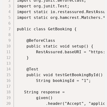
import org.junit.BeforeClass;

import org.junit.Test;

import static io.restassured.RestAssur
import static org.hamcrest.Matchers.*;
public class GetBooking {

    @BeforeClass

    public static void setup() {

        RestAssured.baseURI = "https:/
    }

    @Test

    public void testGetBookingById() {
        String bookingId = "1";

   String response =

        given()

            .header("Accept", "applica