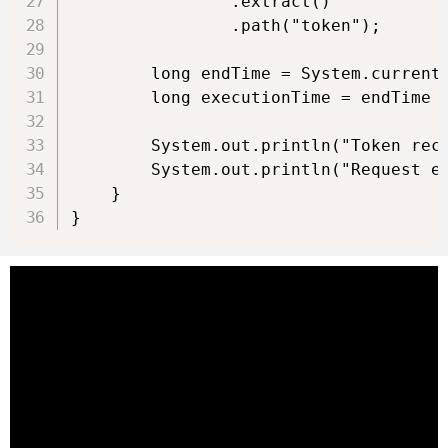
                .extract()

                .path("token");

        long endTime = System.currentT
        long executionTime = endTime -
        System.out.println("Token rece
        System.out.println("Request ex
    }

}