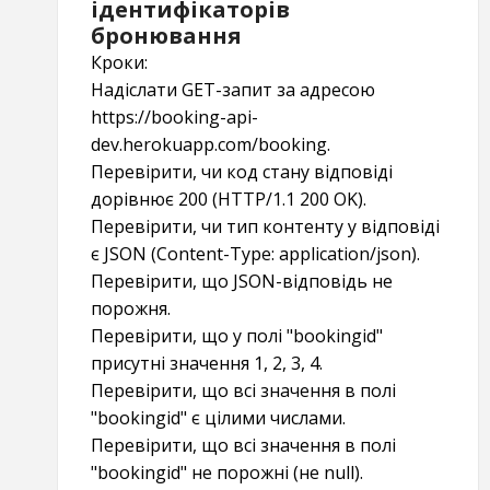
ідентифікаторів
бронювання
Кроки:
Надіслати GET-запит за адресою
https://booking-api-
dev.herokuapp.com/booking.
Перевірити, чи код стану відповіді
дорівнює 200 (HTTP/1.1 200 OK).
Перевірити, чи тип контенту у відповіді
є JSON (Content-Type: application/json).
Перевірити, що JSON-відповідь не
порожня.
Перевірити, що у полі "bookingid"
присутні значення 1, 2, 3, 4.
Перевірити, що всі значення в полі
"bookingid" є цілими числами.
Перевірити, що всі значення в полі
"bookingid" не порожні (не null).