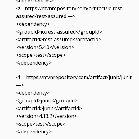
<dependencies>
<!—https://mvnrepository.com/artifact/io.rest-
assured/rest-assured —>
<dependency>
<groupId>io.rest-assured</groupId>
<artifactId>rest-assured</artifactId>
<version>5.4.0</version>
<scope>test</scope>
</dependency>
<!— https://mvnrepository.com/artifact/junit/junit
—>
<dependency>
<groupId>junit</groupId>
<artifactId>junit</artifactId>
<version>4.13.2</version>
<scope>test</scope>
</dependency>