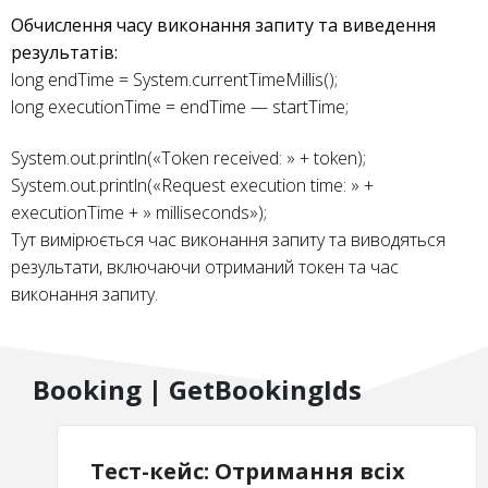
Обчислення часу виконання запиту та виведення
результатів:
long endTime = System.currentTimeMillis();
long executionTime = endTime — startTime;
System.out.println(«Token received: » + token);
System.out.println(«Request execution time: » +
executionTime + » milliseconds»);
Тут вимірюється час виконання запиту та виводяться
результати, включаючи отриманий токен та час
виконання запиту.
Booking | GetBookingIds
Тест-кейс: Отримання всіх