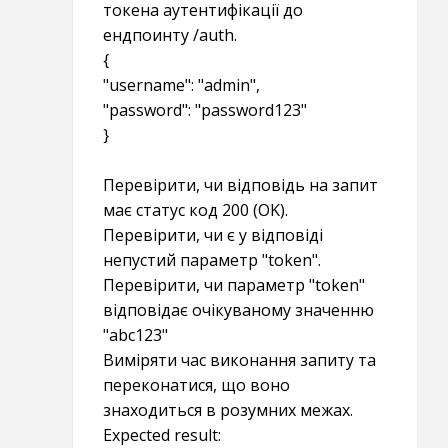
токена аутентифікації до
ендпоинту /auth.
{
"username": "admin",
"password": "password123"
}
Перевірити, чи відповідь на запит
має статус код 200 (OK).
Перевірити, чи є у відповіді
непустий параметр "token".
Перевірити, чи параметр "token"
відповідає очікуваному значенню
"abc123"
Виміряти час виконання запиту та
переконатися, що воно
знаходиться в розумних межах.
Expected result: