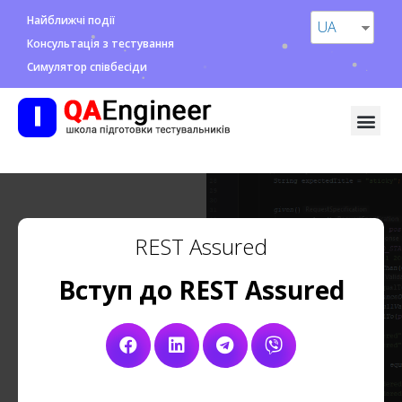
Найближчі події
UA
Консультація з тестування
Симулятор співбесіди
REST Assured
Вступ до REST Assured