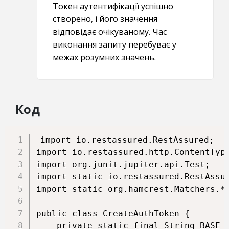
Токен аутентифікації успішно
створено, і його значення
відповідає очікуваному. Час
виконання запиту перебуває у
межах розумних значень.
Код
import io.restassured.RestAssured;

import io.restassured.http.ContentType
import org.junit.jupiter.api.Test;

import static io.restassured.RestAssur
import static org.hamcrest.Matchers.*;
public class CreateAuthToken {

    private static final String BASE_U