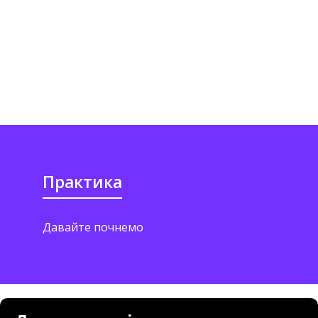
Практика
Давайте почнемо