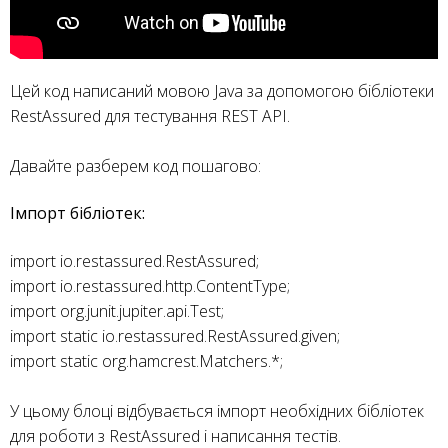
Цей код написаний мовою Java за допомогою бібліотеки
RestAssured для тестування REST API.
Давайте разберем код пошагово:
Імпорт бібліотек:
import io.restassured.RestAssured;
import io.restassured.http.ContentType;
import org.junit.jupiter.api.Test;
import static io.restassured.RestAssured.given;
import static org.hamcrest.Matchers.*;
У цьому блоці відбувається імпорт необхідних бібліотек
для роботи з RestAssured і написання тестів.