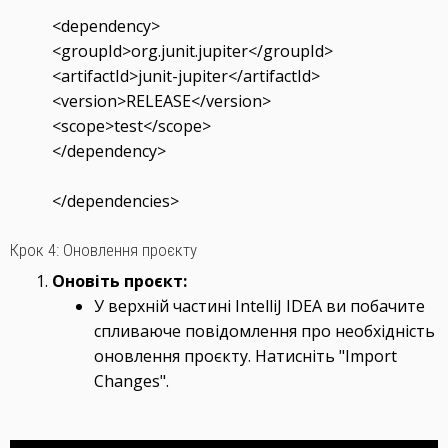
<dependency>
<groupId>org.junit.jupiter</groupId>
<artifactId>junit-jupiter</artifactId>
<version>RELEASE</version>
<scope>test</scope>
</dependency>
</dependencies>
Крок 4: Оновлення проєкту
Оновіть проєкт:
У верхній частині IntelliJ IDEA ви побачите
спливаюче повідомлення про необхідність
оновлення проєкту. Натисніть "Import
Changes".