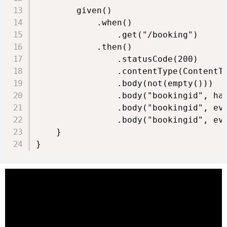
        given()

            .when()

                .get("/booking")

            .then()

                .statusCode(200)

                .contentType(ContentTy
                .body(not(empty()))

                .body("bookingid", has
                .body("bookingid", eve
                .body("bookingid", eve
    }

}