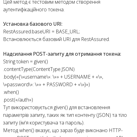
Цей метод є тестовим методом створення
аутентифікаційного токена.
Установка базового URI:
RestAssured.baseURI = BASE_URL;
Встановлюється базовий URI для RestAssured.
Надсилання POST-запиту для отримання токена:
String token = given()
.contentType(ContentType.JSON)
.body(«{\»username\»: \»» + USERNAME + «\»,
\»password\»: \»» + PASSWORD + «\»}»)
.when()
.post(«/auth»)
Тут використовується given() для встановлення
параметрів запиту, таких як тип контенту (JSON) та тіло
запиту (ім'я користувача та пароль).
Метод when() вказує, що зараз буде виконано HTTP-