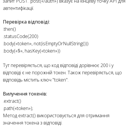
запит POST. .post(«/auth») вказує на кінцеву точку API для
автентифікації.
Перевірка відповіді:
.then()
.statusCode(200)
.body(«token», not(isEmptyOrNullString()))
.body(«$», hasKey(«token»))
Тут перевіряється, що код відповіді дорівнює 200 і у
відповіді є не порожній токен. Також перевіряється, що
відповідь містить ключ "token".
Вилучення токенів:
.extract()
.path(«token»);
Метод extract() використовується для отримання
значення токена з відповіді.