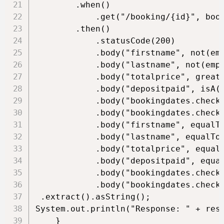
        .when()

            .get("/booking/{id}", book
        .then()

            .statusCode(200)

            .body("firstname", not(emp
            .body("lastname", not(empt
            .body("totalprice", greate
            .body("depositpaid", isA(B
            .body("bookingdates.checki
            .body("bookingdates.checko
            .body("firstname", equalTo
            .body("lastname", equalTo(
            .body("totalprice", equalT
            .body("depositpaid", equal
            .body("bookingdates.checki
            .body("bookingdates.checko
 .extract().asString();

System.out.println("Response: " + resp
    }
