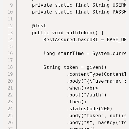
    private static final String USERNA
    private static final String PASSWO
    @Test

    public void authToken() {

        RestAssured.baseURI = BASE_URL
        long startTime = System.curren
        String token = given()

                .contentType(ContentTy
                .body("{\"username\": 
                .when()<br>

                .post("/auth")

                .then()

                .statusCode(200)

                .body("token", not(isE
                .body("$", hasKey("tok