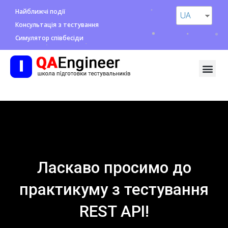
Найближчі події
UA
Консультація з тестування
Симулятор співбесіди
Ласкаво просимо до
практикуму з тестування
REST API!