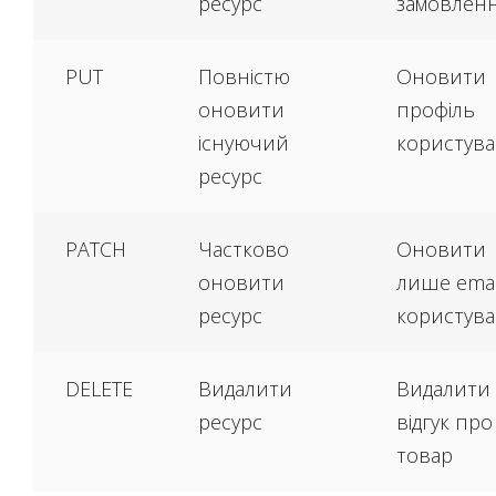
ресурс
замовлен
PUT
Повністю
Оновити
оновити
профіль
існуючий
користува
ресурс
PATCH
Частково
Оновити
оновити
лише emai
ресурс
користува
DELETE
Видалити
Видалити
ресурс
відгук про
товар