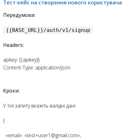
Тест-кейс на створення нового користувача
Передумови:
{{BASE_URL}}/auth/v1/signup
Headers:
apikey: {{apikey}}
Content-Type: application/json
Кроки:
У тілі запиту вкажіть валідні дані:
{
«email»: «test+user1@gmail.com»,