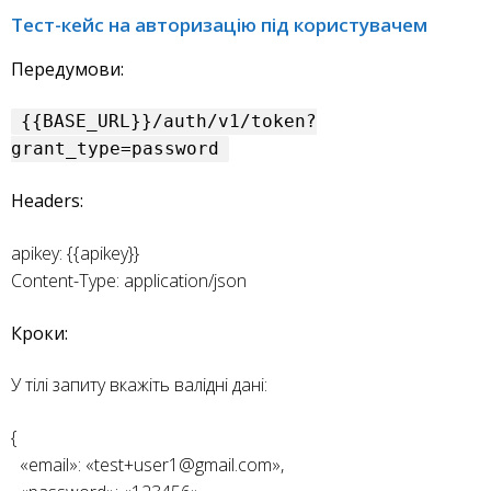
Тест-кейс на авторизацію під користувачем
Передумови:
{{BASE_URL}}/auth/v1/token?
grant_type=password
Headers:
apikey: {{apikey}}
Content-Type: application/json
Кроки:
У тілі запиту вкажіть валідні дані:
{
«email»: «test+user1@gmail.com»,