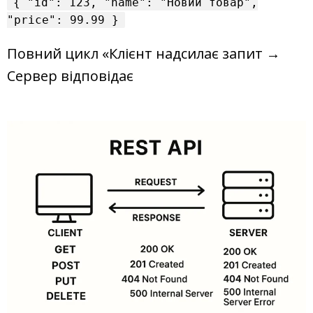
{
"id"
:
123
,
"name"
:
"Новий товар"
,
"price"
:
99.99
}
Повний цикл «Клієнт надсилає запит →
Сервер відповідає