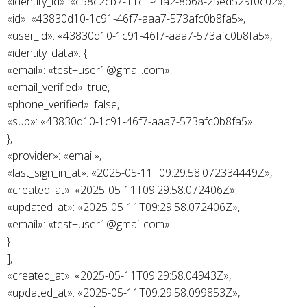
«identity_id»: «c58c2cb7-11c1-4fa2-8b68-25ed529f0c02»,
«id»: «43830d10-1c91-46f7-aaa7-573afc0b8fa5»,
«user_id»: «43830d10-1c91-46f7-aaa7-573afc0b8fa5»,
«identity_data»: {
«email»: «test+user1@gmail.com»,
«email_verified»: true,
«phone_verified»: false,
«sub»: «43830d10-1c91-46f7-aaa7-573afc0b8fa5»
},
«provider»: «email»,
«last_sign_in_at»: «2025-05-11T09:29:58.072334449Z»,
«created_at»: «2025-05-11T09:29:58.072406Z»,
«updated_at»: «2025-05-11T09:29:58.072406Z»,
«email»: «test+user1@gmail.com»
}
],
«created_at»: «2025-05-11T09:29:58.04943Z»,
«updated_at»: «2025-05-11T09:29:58.099853Z»,