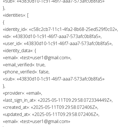
«sub»: «43830d10-1c91-46f7-aaa7-573afc0b8fa5»
},
«identities»: [
{
«identity_id»: «c58c2cb7-11c1-4fa2-8b68-25ed529f0c02»,
«id»: «43830d10-1c91-46f7-aaa7-573afc0b8fa5»,
«user_id»: «43830d10-1c91-46f7-aaa7-573afc0b8fa5»,
«identity_data»: {
«email»: «test+user1@gmail.com»,
«email_verified»: true,
«phone_verified»: false,
«sub»: «43830d10-1c91-46f7-aaa7-573afc0b8fa5»
},
«provider»: «email»,
«last_sign_in_at»: «2025-05-11T09:29:58.072334449Z»,
«created_at»: «2025-05-11T09:29:58.072406Z»,
«updated_at»: «2025-05-11T09:29:58.072406Z»,
«email»: «test+user1@gmail.com»