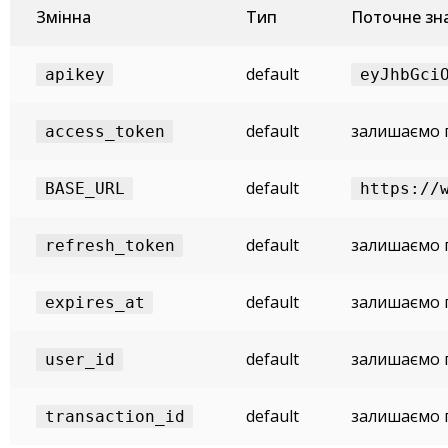
Змінна
Тип
Поточне зн
default
apikey
eyJhbGci
default
залишаємо 
access_token
default
BASE_URL
https://
default
залишаємо 
refresh_token
default
залишаємо 
expires_at
default
залишаємо 
user_id
default
залишаємо 
transaction_id