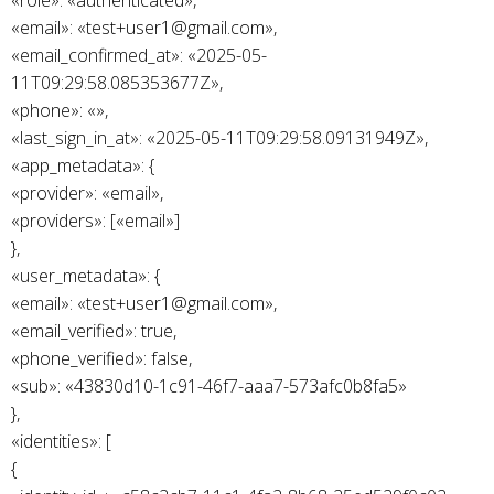
«role»: «authenticated»,
«email»: «test+user1@gmail.com»,
«email_confirmed_at»: «2025-05-
11T09:29:58.085353677Z»,
«phone»: «»,
«last_sign_in_at»: «2025-05-11T09:29:58.09131949Z»,
«app_metadata»: {
«provider»: «email»,
«providers»: [«email»]
},
«user_metadata»: {
«email»: «test+user1@gmail.com»,
«email_verified»: true,
«phone_verified»: false,
«sub»: «43830d10-1c91-46f7-aaa7-573afc0b8fa5»
},
«identities»: [
{