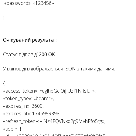
«password»: «123456»
}
Очікуваний результат:
Статус відповіді
200 OK
.
У відповіді відображається JSON з такими даними:
{
«access_token»: «eyJhbGciOiJIUzI1NiIsI….»,
«token_type»: «bearer»,
«expires_in»: 3600,
«expires_at»: 1746959398,
«refresh_token»: «jNz4FQVNkq2g9MvhFfo5rg»,
«user»: {