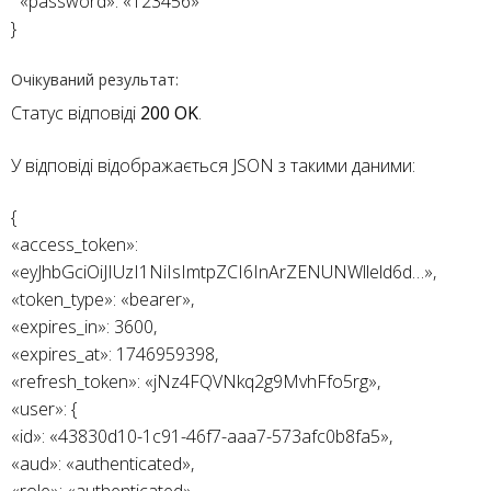
«password»: «123456»
}
Очікуваний результат:
Статус відповіді
200 OK
.
У відповіді відображається JSON з такими даними:
{
«access_token»:
«eyJhbGciOiJIUzI1NiIsImtpZCI6InArZENUNWlleld6d…»,
«token_type»: «bearer»,
«expires_in»: 3600,
«expires_at»: 1746959398,
«refresh_token»: «jNz4FQVNkq2g9MvhFfo5rg»,
«user»: {
«id»: «43830d10-1c91-46f7-aaa7-573afc0b8fa5»,
«aud»: «authenticated»,