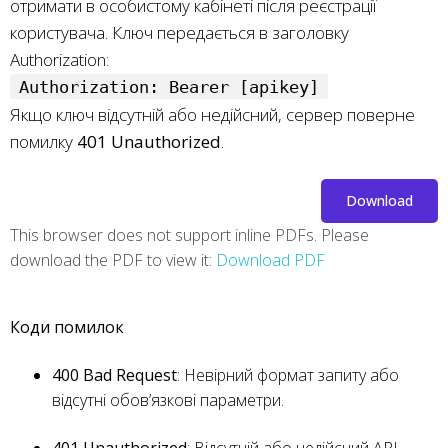
отримати в особистому кабінеті після реєстрації
користувача. Ключ передається в заголовку
Authorization:
Authorization: Bearer [apikey]
Якщо ключ відсутній або недійсний, сервер поверне
помилку
401 Unauthorized
.
Download
This browser does not support inline PDFs. Please
download the PDF to view it:
Download PDF
Коди помилок
400 Bad Request
: Невірний формат запиту або
відсутні обов’язкові параметри.
401 Unauthorized
: Відсутній або недійсний API-