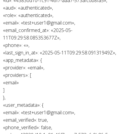
«id»: «43830d10-1c91-46f7-aaa7-573afc0b8fa5»,
«aud»: «authenticated»,
«role»: «authenticated»,
«email»: «test+user1@gmail.com»,
«email_confirmed_at»: «2025-05-
11T09:29:58.085353677Z»,
«phone»: «»,
«last_sign_in_at»: «2025-05-11T09:29:58.09131949Z»,
«app_metadata»: {
«provider»: «email»,
«providers»: [
«email»
]
},
«user_metadata»: {
«email»: «test+user1@gmail.com»,
«email_verified»: true,
«phone_verified»: false,