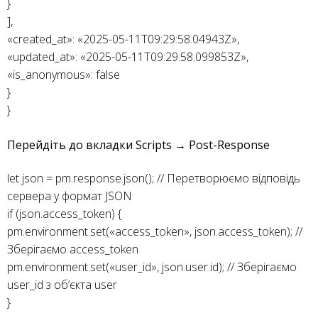
}
],
«created_at»: «2025-05-11T09:29:58.04943Z»,
«updated_at»: «2025-05-11T09:29:58.099853Z»,
«is_anonymous»: false
}
}
Перейдіть до вкладки Scripts → Post-Response
let json = pm.response.json(); // Перетворюємо відповідь
сервера у формат JSON
if (json.access_token) {
pm.environment.set(«access_token», json.access_token); //
Зберігаємо access_token
pm.environment.set(«user_id», json.user.id); // Зберігаємо
user_id з об’єкта user
}