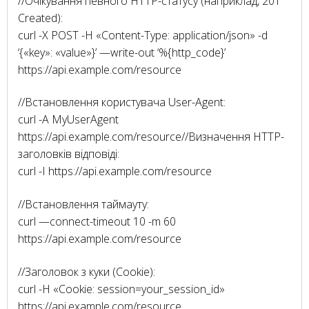
//Очікування певного HTTP-статусу (наприклад, 201
Created):
curl -X POST -H «Content-Type: application/json» -d
‘{«key»: «value»}’ —write-out ‘%{http_code}’
https://api.example.com/resource
//Встановлення користувача User-Agent:
curl -A MyUserAgent
https://api.example.com/resource//Визначення HTTP-
заголовків відповіді:
curl -I https://api.example.com/resource
//Встановлення таймауту:
curl —connect-timeout 10 -m 60
https://api.example.com/resource
//Заголовок з куки (Cookie):
curl -H «Cookie: session=your_session_id»
https://api.example.com/resource