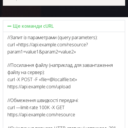
Ще команди cURL
//Запит із параметрами (query parameters):
curl «https://api.example.com/resource?
param1=value1&param2=value2»
//Посилання файлу (наприклад, для завантаження
файлу на сервер):
curl -X POST -F «file=@localfile.txt»
https://api.example.com/upload
//Обмеження швидкості передачі:
curl —limit-rate 100K -X GET
https://api.example.com/resource