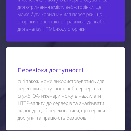
для отримання вмісту веб-сторінки. Це
може бути корисним для перевірки, що
сторінки повертають правильні дані або
для аналізу HTML-коду сторінки.
Перевірка доступності
curl також може використовуватись для
перевірки доступності веб-серверів та
служб. QA-інженери можуть надсилати
HTTP-запити до серверів та аналізувати
відповіді, щоб переконатися, що сервіси
доступні та працюють без збоїв.