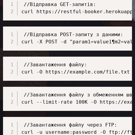
//Відправка GET-запитів:

curl https://restful-booker.herokuapp
//Відправка POST-запиту з даними:

curl -X POST -d "param1=value1¶m2=val
//Завантаження файлу:

curl -O https://example.com/file.txt
//Завантаження файлу з обмеженням шви
curl --limit-rate 100K -O https://exa
//Завантаження файлу через FTP:

curl -u username:password -O ftp://ft