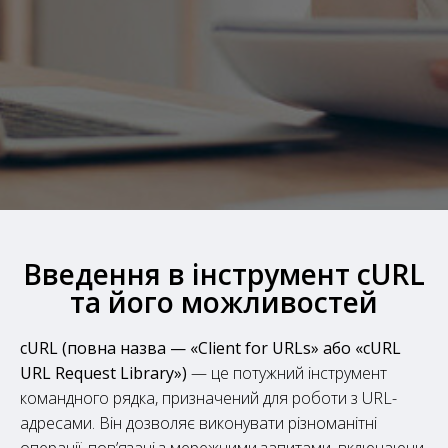
Введення в інструмент cURL
та його можливостей
cURL (повна назва — «Client for URLs» або «cURL
URL Request Library»)
— це потужний інструмент
командного рядка, призначений для роботи з URL-
адресами.
Він дозволяє виконувати різноманітні