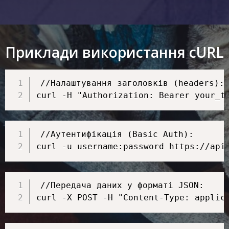
Приклади використання cURL
//Налаштування заголовків (headers):

curl -H "Authorization: Bearer your_t
//Аутентифікація (Basic Auth):

curl -u username:password https://api
//Передача даних у форматі JSON:

curl -X POST -H "Content-Type: applic