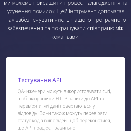
ми можемо покращити процес налагодження та
усунення помилок. Цей інструмент допомагає
нам забезпечувати якість нашого програмного
забезпечення та покращувати співпрацю між
командами.
Тестування API
QA-інженери можуть використовувати curl,
щоб відправляти HTTP-запити до API та
перевіряти, які дані повертаються у
відповідь. Вони також можуть перевіряти
статус кодів відповідей, щоб переконатися,
що API працює правильно.