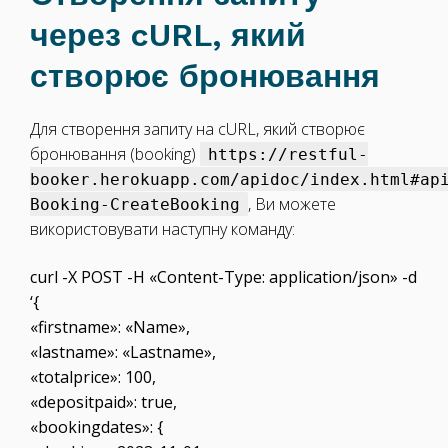
через cURL, який
створює бронювання
Для створення запиту на cURL, який створює
бронювання (booking)
https://restful-
booker.herokuapp.com/apidoc/index.html#ap
, Ви можете
Booking-CreateBooking
використовувати наступну команду:
curl -X POST -H «Content-Type: application/json» -d
‘{
«firstname»: «Name»,
«lastname»: «Lastname»,
«totalprice»: 100,
«depositpaid»: true,
«bookingdates»: {