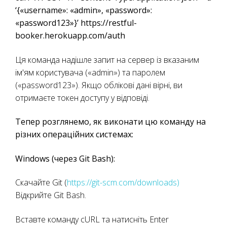
‘{«username»: «admin», «password»:
«password123»}’ https://restful-
booker.herokuapp.com/auth
Ця команда надішле запит на сервер із вказаним
ім'ям користувача («admin») та паролем
(«password123»). Якщо облікові дані вірні, ви
отримаєте токен доступу у відповіді.
Тепер розглянемо, як виконати цю команду на
різних операційних системах:
Windows (через Git Bash):
Скачайте Git (
https://git-scm.com/downloads)
Відкрийте Git Bash.
Вставте команду cURL та натисніть Enter