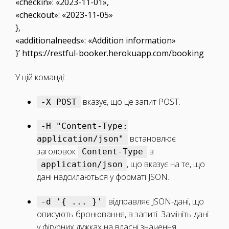
«checkin»: «2023-11-01»,
«checkout»: «2023-11-05»
},
«additionalneeds»: «Addition information»
}’ https://restful-booker.herokuapp.com/booking
У цій команді:
вказує, що це запит POST.
-X POST
-H "Content-Type:
встановлює
application/json"
заголовок
в
Content-Type
, що вказує на те, що
application/json
дані надсилаються у форматі JSON.
відправляє JSON-дані, що
-d '{ ... }'
описують бронювання, в запиті. Замініть дані
у фігурних дужках на власні значення.