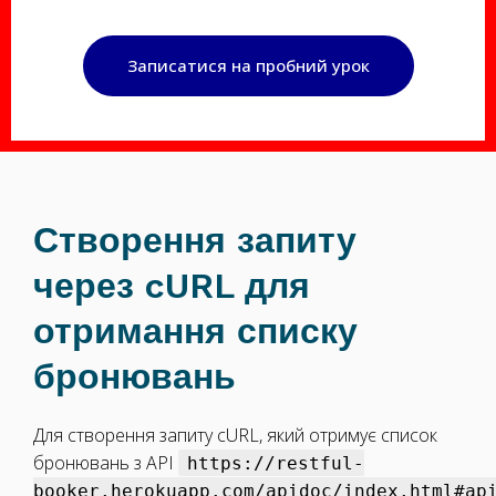
Записатися на пробний урок
Створення запиту
через cURL для
отримання списку
бронювань
Для створення запиту cURL, який отримує список
бронювань з API
https://restful-
booker.herokuapp.com/apidoc/index.html#ap