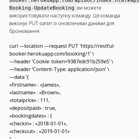
booker.herokuapp.com/apidoc/index.html#ap
ви можете
Booking-UpdateBooking
використовувати наступну команду. Ця команда
виконує PUT-запит із оновленими даними для
бронювання:
curl —location —request PUT ‘https://restful-
booker.herokuapp.com/booking/1’ \
—header ‘Cookie: token=9387edc91b259e5’ \
—header ‘Content-Type: application/json’ \
—data ‘{
«firstname» : «James»,
«lastname» : «Brown»,
«totalprice» : 111,
«depositpaid» : true,
«bookingdates» : {
«checkin» : «2018-01-01»,
«checkout» : «2019-01-01»
},