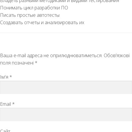
Владеть разными методиками и видами тестирования
Понимать цикл разработки ПО
Писать простые автотесты
Создавать отчеты и анализировать их
Залишити відповідь
Ваша e-mail адреса не оприлюднюватиметься.
Обов’язкові
поля позначені
*
Ім'я
*
Email
*
Сайт