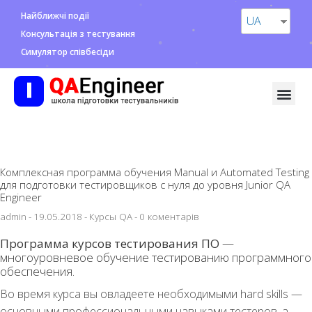
Найближчі події
UA
Консультація з тестування
Симулятор співбесіди
Комплексная программа обучения Manual и Automated Testing
для подготовки тестировщиков с нуля до уровня Junior QA
Engineer
admin
-
19.05.2018
-
Курсы QA
-
0 коментарів
Программа курсов тестирования ПО
—
многоуровневое обучение тестированию программного
обеспечения.
Во время курса вы овладеете необходимыми hard skills —
основными профессиональными навыками тестеров, а