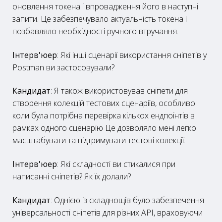
оновлення токена і впровадження його в наступні
запити. Це забезпечувало актуальність токена і
позбавляло необхідності ручного втручання.
Інтерв'юер
: Які інші сценарії використання сніпетів у
Postman ви застосовували?
Кандидат
: Я також використовував сніпети для
створення колекцій тестових сценаріїв, особливо
коли була потрібна перевірка кількох ендпоінтів в
рамках одного сценарію Це дозволяло мені легко
масштабувати та підтримувати тестові колекції.
Інтерв'юер
: Які складності ви стикалися при
написанні сніпетів? Як їх долали?
Кандидат
: Однією із складнощів було забезпечення
універсальності сніпетів для різних API, враховуючи