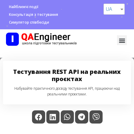
Найближчі події
UA
Консультація з тестування
Симулятор співбесіди
Тестування REST API на реальних
проєктах
Набувайте практичного досвіду тестування API, працюючи над
реальними проєктами.