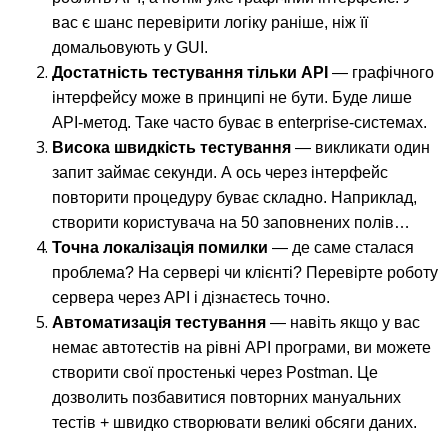
вас є шанс перевірити логіку раніше, ніж її
домальовують у GUI.
Достатність тестування тільки API
— графічного
інтерфейсу може в принципі не бути. Буде лише
API-метод. Таке часто буває в enterprise-системах.
Висока швидкість тестування
— викликати один
запит займає секунди. А ось через інтерфейс
повторити процедуру буває складно. Наприклад,
створити користувача на 50 заповнених полів…
Точна локалізація
помилки
— де саме сталася
проблема? На сервері чи клієнті? Перевірте роботу
сервера через API і дізнаєтесь точно.
Автоматизація тестування
— навіть якщо у вас
немає автотестів на рівні API програми, ви можете
створити свої простенькі через Postman. Це
дозволить позбавитися повторних мануальних
тестів + швидко створювати великі обсяги даних.