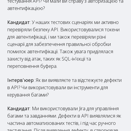
тестування API? Чи мали ви справу з авторизацією та
автентифікацією?
Кандидат
: У наших тестових сценаріях ми активно
перевіряли безпеку API. Використовувалися токени
для автентифікації, і ми також перевіряли різні
сценарії для забезпечення правильної обробки
помилок автентифікації. Також увага приділялася
захисту від атак, таких як SQL-ін'єкції та
переповнення буфера.
Інтерв'юер
: Як ви виявляєте та відстежуєте дефекти
в API? Чи використовували ви інструменти для
керування багами?
Кандидат
: Ми використовували Jira для управління
багами та завданнями. Дефекти в API виявлялися як
частина автоматизованих тестів, і під час ручного
тестування. Після виявлення дефекту, я створював