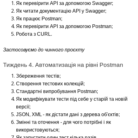
Як перевірити API за допомогою Swagger;
Як читати документацію API у Swagger;
Як працює Postman;
Як перевірити API за допомогою Postman;
Робота з CURL.
Застосовуємо до чинного проєкту
Тиждень 4. Автоматизація на рівні Postman
Збереження тестів;
Створення тестових колекцій;
Стандартні випробування Postman;
Як модифікувати тести під себе у старій та новій
версії;
JSON, XML - як дістати дані з дерева об'єктів;
Змінні та оточення - для чого потрібні і як
використовуються;
Як запустити один тест кілька разів.