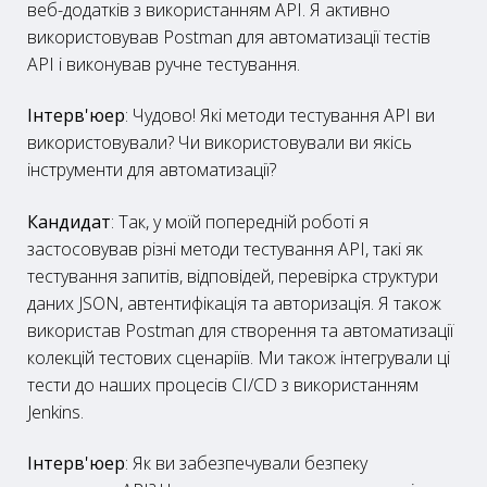
веб-додатків з використанням API. Я активно
використовував Postman для автоматизації тестів
API і виконував ручне тестування.
Інтерв'юер
: Чудово! Які методи тестування API ви
використовували? Чи використовували ви якісь
інструменти для автоматизації?
Кандидат
: Так, у моїй попередній роботі я
застосовував різні методи тестування API, такі як
тестування запитів, відповідей, перевірка структури
даних JSON, автентифікація та авторизація. Я також
використав Postman для створення та автоматизації
колекцій тестових сценаріїв. Ми також інтегрували ці
тести до наших процесів CI/CD з використанням
Jenkins.
Інтерв'юер
: Як ви забезпечували безпеку