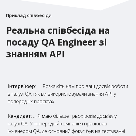
Приклад співбесіди
Реальна співбесіда на
посаду QA Engineer зі
знанням API
Інтерв'юер
: …. Розкажіть нам про ваш досвід роботи
в галузі QA і як ви використовували знання API у
попередніх проєктах.
Кандидат
: … Я маю більше трьох років досвіду у
галузі QA. У попередній компанії я працював
інженером QA, де основний фокус був на тестуванні