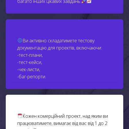
багато інших цікавих завдань.
Ви активно складатимете тестову
документацію для проектів, включаючи:
-тест-плани,
-тест-кейси,
-чек-листи,
-баг-репорти.
Кожен комерційний проект, над яким ви
працюватимете, вимагає від вас від 1 до 2