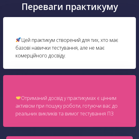
Переваги практикуму
Цей практикум створений для тих, хто має
базові навички тестування, але не має
комерційного досвіду.
Отриманий досвід у практикумах є цінним
активом при пошуку роботи, готуючи вас до
реальних викликів та вимог тестування ПЗ