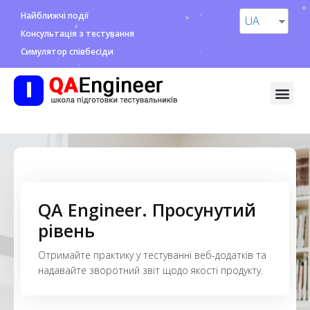
Найближчі події
UA
Консультація з тестування
Симулятор співбесіди
QA Engineer. Просунутий
рівень
Отримайте практику у тестуванні веб-додатків та
надавайте зворотний звіт щодо якості продукту.