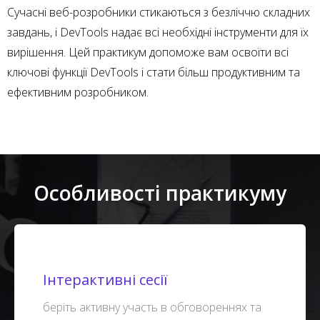
Сучасні веб-розробники стикаються з безліччю складних
завдань, і DevTools надає всі необхідні інструменти для їх
вирішення. Цей практикум допоможе вам освоїти всі
ключові функції DevTools і стати більш продуктивним та
ефективним розробником.
Особливості практикуму
Інтерактивні сесії
беріть активну участь в обговореннях та