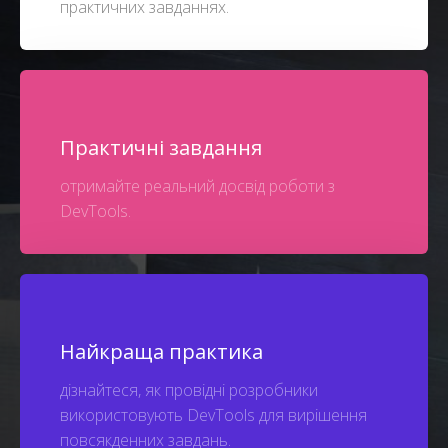
практичних завданнях.
Практичні завдання
отримайте реальний досвід роботи з
DevTools.
Найкраща практика
дізнайтеся, як провідні розробники
використовують DevTools для вирішення
повсякденних завдань.