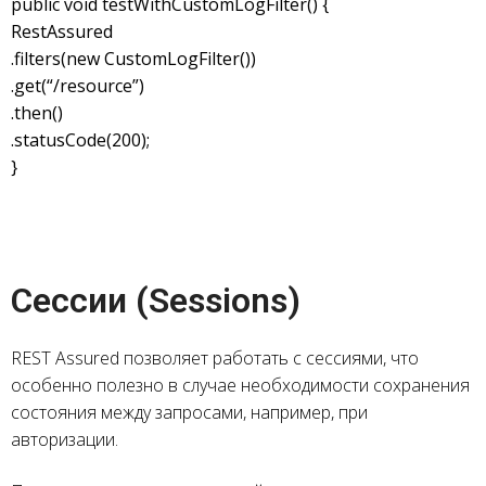
public void testWithCustomLogFilter() {
RestAssured
.filters(new CustomLogFilter())
.get(“/resource”)
.then()
.statusCode(200);
}
Сессии (Sessions)
REST Assured позволяет работать с сессиями, что
особенно полезно в случае необходимости сохранения
состояния между запросами, например, при
авторизации.