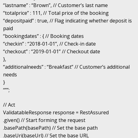
“lastname” : “Brown”, // Customer’s last name
“totalprice” : 111, // Total price of the booking
“depositpaid” : true, // Flag indicating whether deposit is
paid
“bookingdates” : { // Booking dates
“checkin” : “2018-01-01”, // Check-in date
“checkout” : “2019-01-01” // Checkout date
},
“additionalneeds” : “Breakfast” // Customer’s additional
needs
}
“””;
// Act
ValidatableResponse response = RestAssured
.given() // Start forming the request
.basePath(basePath) // Set the base path
.baseUri(baseUrl) // Set the base URL