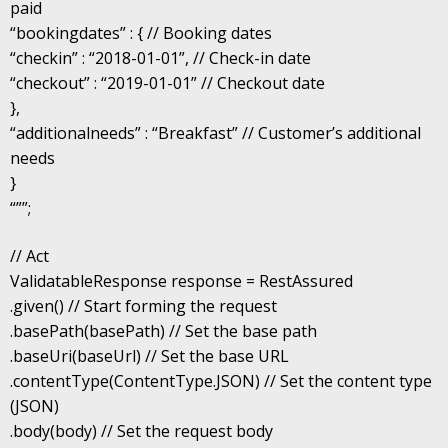
paid
“bookingdates” : { // Booking dates
“checkin” : “2018-01-01”, // Check-in date
“checkout” : “2019-01-01” // Checkout date
},
“additionalneeds” : “Breakfast” // Customer’s additional
needs
}
“””;
// Act
ValidatableResponse response = RestAssured
.given() // Start forming the request
.basePath(basePath) // Set the base path
.baseUri(baseUrl) // Set the base URL
.contentType(ContentType.JSON) // Set the content type
(JSON)
.body(body) // Set the request body