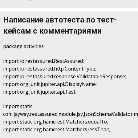
Написание автотеста по тест-
кейсам с комментариями
package activities;
import io.restassured.RestAssured;
import io.restassured.http.ContentType;
import io.restassured.response.ValidatableResponse;
import org.junit.jupiter.api.DisplayName;
import org.junit.jupiter.api.Test;
import static
com.jayway.restassured.module.jsv.JsonSchemaValidator.
import static org.hamcrest.Matchers.equalTo;
import static org.hamcrest.Matchers.lessThan;