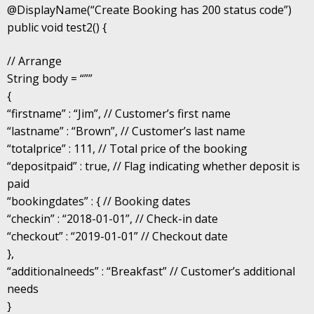
@DisplayName(“Create Booking has 200 status code”)
public void test2() {
// Arrange
String body = “””
{
“firstname” : “Jim”, // Customer’s first name
“lastname” : “Brown”, // Customer’s last name
“totalprice” : 111, // Total price of the booking
“depositpaid” : true, // Flag indicating whether deposit is
paid
“bookingdates” : { // Booking dates
“checkin” : “2018-01-01”, // Check-in date
“checkout” : “2019-01-01” // Checkout date
},
“additionalneeds” : “Breakfast” // Customer’s additional
needs
}