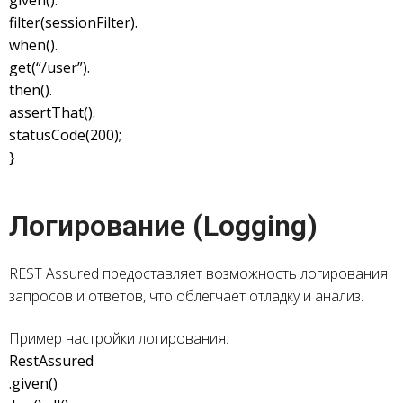
given().
filter(sessionFilter).
when().
get(“/user”).
then().
assertThat().
statusCode(200);
}
Логирование (Logging)
REST Assured предоставляет возможность логирования
запросов и ответов, что облегчает отладку и анализ.
Пример настройки логирования:
RestAssured
.given()