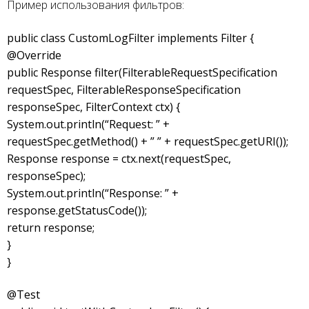
Пример использования фильтров:
public class CustomLogFilter implements Filter {
@Override
public Response filter(FilterableRequestSpecification
requestSpec, FilterableResponseSpecification
responseSpec, FilterContext ctx) {
System.out.println(“Request: ” +
requestSpec.getMethod() + ” ” + requestSpec.getURI());
Response response = ctx.next(requestSpec,
responseSpec);
System.out.println(“Response: ” +
response.getStatusCode());
return response;
}
}
@Test