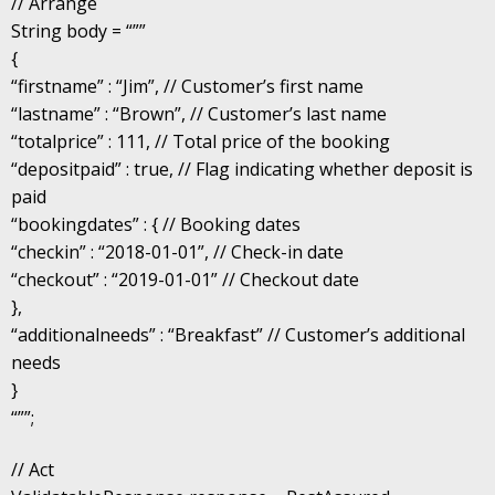
// Arrange
String body = “””
{
“firstname” : “Jim”, // Customer’s first name
“lastname” : “Brown”, // Customer’s last name
“totalprice” : 111, // Total price of the booking
“depositpaid” : true, // Flag indicating whether deposit is
paid
“bookingdates” : { // Booking dates
“checkin” : “2018-01-01”, // Check-in date
“checkout” : “2019-01-01” // Checkout date
},
“additionalneeds” : “Breakfast” // Customer’s additional
needs
}
“””;
// Act