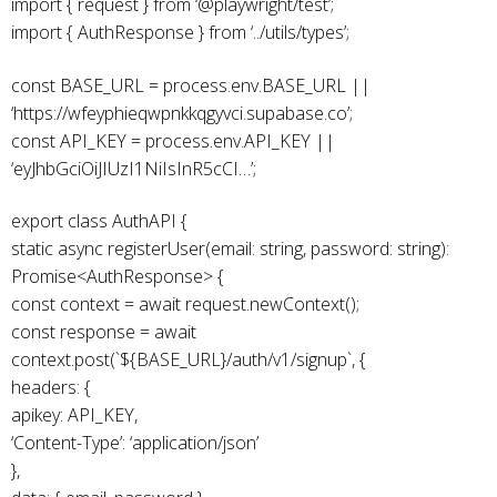
import { request } from ‘@playwright/test’;
import { AuthResponse } from ‘../utils/types’;
const BASE_URL = process.env.BASE_URL ||
‘https://wfeyphieqwpnkkqgyvci.supabase.co’;
const API_KEY = process.env.API_KEY ||
‘eyJhbGciOiJIUzI1NiIsInR5cCI…’;
export class AuthAPI {
static async registerUser(email: string, password: string):
Promise<AuthResponse> {
const context = await request.newContext();
const response = await
context.post(`${BASE_URL}/auth/v1/signup`, {
headers: {
apikey: API_KEY,
‘Content-Type’: ‘application/json’
},