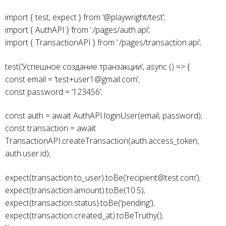
import { test, expect } from ‘@playwright/test’;
import { AuthAPI } from ‘./pages/auth.api’;
import { TransactionAPI } from ‘./pages/transaction.api’;
test(‘Успешное создание транзакции’, async () => {
const email = ‘test+user1@gmail.com’;
const password = ‘123456’;
const auth = await AuthAPI.loginUser(email, password);
const transaction = await
TransactionAPI.createTransaction(auth.access_token,
auth.user.id);
expect(transaction.to_user).toBe(‘recipient@test.com’);
expect(transaction.amount).toBe(10.5);
expect(transaction.status).toBe(‘pending’);
expect(transaction.created_at).toBeTruthy();