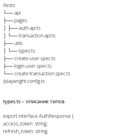
/tests
└── api
├── pages
│ ├── auth.api.ts
│ └── transaction.api.ts
├── utils
│ └── types.ts
├── create-user.spec.ts
├── login-user.spec.ts
└── create-transaction.spec.ts
/playwright.config.ts
types.ts – описание типов
export interface AuthResponse {
access_token: string;
refresh_token: string;