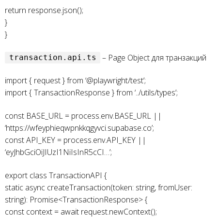
return response.json();
}
}
– Page Object для транзакций
transaction.api.ts
import { request } from ‘@playwright/test’;
import { TransactionResponse } from ‘../utils/types’;
const BASE_URL = process.env.BASE_URL ||
‘https://wfeyphieqwpnkkqgyvci.supabase.co’;
const API_KEY = process.env.API_KEY ||
‘eyJhbGciOiJIUzI1NiIsInR5cCI…’;
export class TransactionAPI {
static async createTransaction(token: string, fromUser:
string): Promise<TransactionResponse> {
const context = await request.newContext();