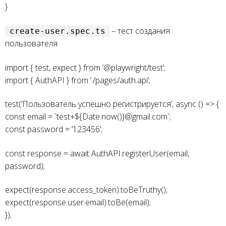
}
– тест создания
create-user.spec.ts
пользователя
import { test, expect } from ‘@playwright/test’;
import { AuthAPI } from ‘./pages/auth.api’;
test(‘Пользователь успешно регистрируется’, async () => {
const email = `test+${Date.now()}@gmail.com`;
const password = ‘123456’;
const response = await AuthAPI.registerUser(email,
password);
expect(response.access_token).toBeTruthy();
expect(response.user.email).toBe(email);
});