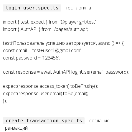
– тест логина
login-user.spec.ts
import { test, expect } from ‘@playwright/test’;
import { AuthAPI } from ‘./pages/auth.api’;
test(‘Пользователь успешно авторизуется’, async () => {
const email = ‘test+user1@gmail.com’;
const password = ‘123456’;
const response = await AuthAPI.loginUser(email, password);
expect(response.access_token).toBeTruthy();
expect(response.user.email).toBe(email);
});
– создание
create-transaction.spec.ts
транзакций