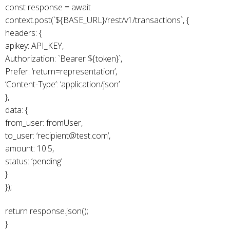
const response = await
context.post(`${BASE_URL}/rest/v1/transactions`, {
headers: {
apikey: API_KEY,
Authorization: `Bearer ${token}`,
Prefer: ‘return=representation’,
‘Content-Type’: ‘application/json’
},
data: {
from_user: fromUser,
to_user: ‘recipient@test.com’,
amount: 10.5,
status: ‘pending’
}
});
return response.json();
}